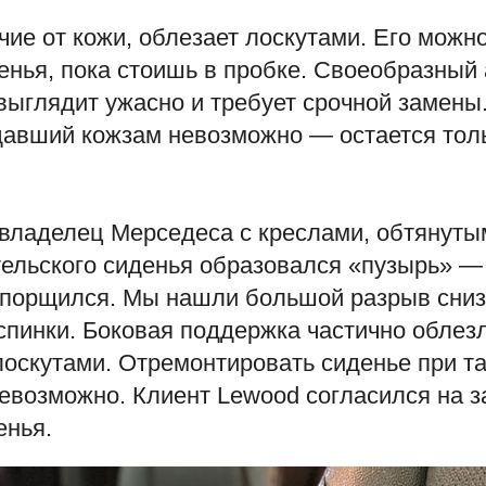
чие от кожи, облезает лоскутами. Его можн
енья, пока стоишь в пробке. Своеобразный 
выглядит ужасно и требует срочной замены
давший кожзам невозможно — остается тол
 владелец Мерседеса с креслами, обтянуты
тельского сиденья образовался «пузырь» —
опорщился. Мы нашли большой разрыв сниз
спинки. Боковая поддержка частично облез
оскутами. Отремонтировать сиденье при т
евозможно. Клиент Lewood согласился на 
енья.