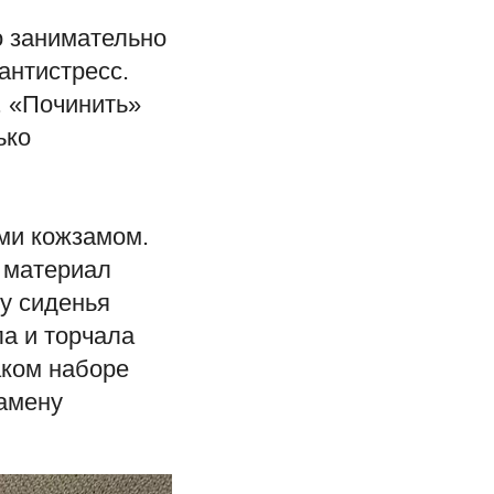
о занимательно
антистресс.
. «Починить»
ько
ми кожзамом.
 материал
у сиденья
ла и торчала
аком наборе
замену