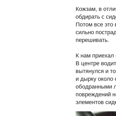
Кожзам, в отли
обдирать с сид
Потом все это 
сильно постра
перешивать.
К нам приехал
В центре води
вытянулся и т
и дырку около 
ободранными л
повреждений н
элементов сид