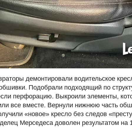
враторы демонтировали водительское крес
обшивки. Подобрали подходящий по структу
если перфорацию. Выкроили элементы, кот
или все вместе. Вернули нижнюю часть об
олучили «новое» кресло без следов «прест
аделец Мерседеса доволен результатом на 