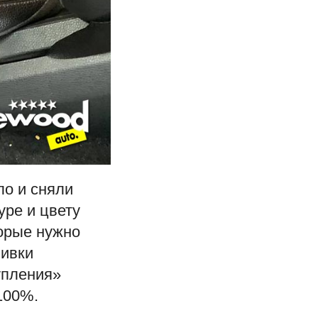
ло и сняли
ре и цвету
орые нужно
шивки
упления»
100%.