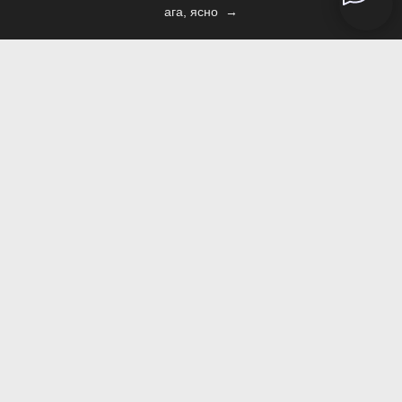
ага, ясно
Подпишись на новостной
дайджест студии Lewood
письма присылаем редко, но всегда
интересные и по делу